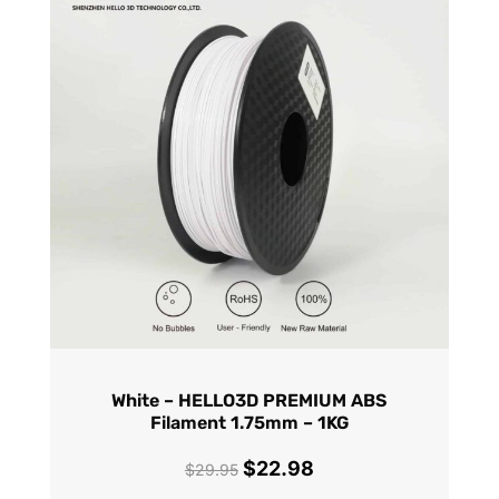
White – HELLO3D PREMIUM ABS
Filament 1.75mm – 1KG
$
22.98
Le
Le
$
29.95
prix
prix