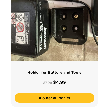
Holder for Battery and Tools
$
4.99
Le
Le
$
7.99
prix
prix
initial
actuel
Ajouter au panier
était :
est :
$7.99.
$4.99.