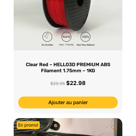
Clear Red – HELLO3D PREMIUM ABS
Filament 1.75mm – 1KG
$
22.98
Le
Le
$
29.95
prix
prix
initial
actuel
Ajouter au panier
était :
est :
$29.95.
$22.98.
En promo!