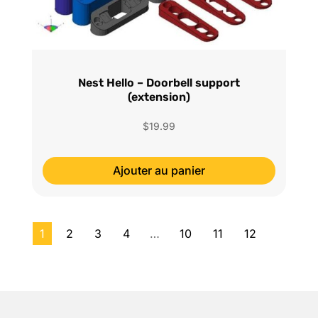
Nest Hello – Doorbell support
(extension)
$
19.99
Ajouter au panier
1
2
3
4
…
10
11
12