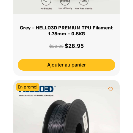
Grey – HELLO3D PREMIUM TPU Filament
1.75mm – 0.8KG
$
28.95
Le
Le
$
39.95
prix
prix
initial
actuel
Ajouter au panier
était :
est :
$39.95.
$28.95.
En promo!