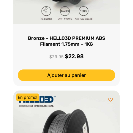
Bronze – HELLO3D PREMIUM ABS
Filament 1.75mm – 1KG
$
22.98
Le
Le
$
29.95
prix
prix
initial
actuel
Ajouter au panier
était :
est :
$29.95.
$22.98.
En promo!