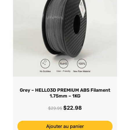
Grey – HELLO3D PREMIUM ABS Filament
1.75mm – 1KG
$
22.98
Le
Le
$
29.95
prix
prix
initial
actuel
Ajouter au panier