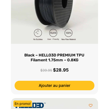
Black – HELLO3D PREMIUM TPU
Filament 1.75mm – 0.8KG
$
28.95
Le
Le
$
39.95
prix
prix
initial
actuel
Ajouter au panier
était :
est :
$39.95.
$28.95.
En promo!