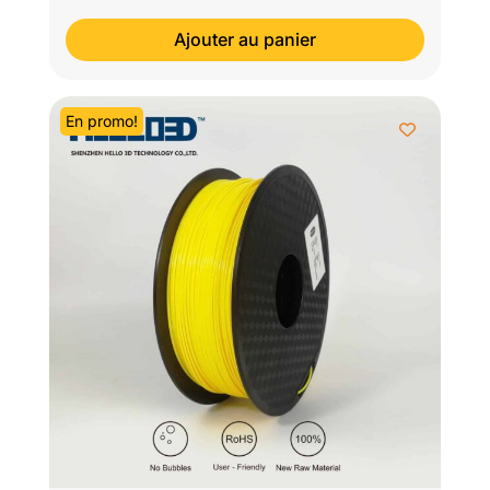
initial
actuel
Ajouter au panier
était :
est :
$29.95.
$22.98.
En promo!