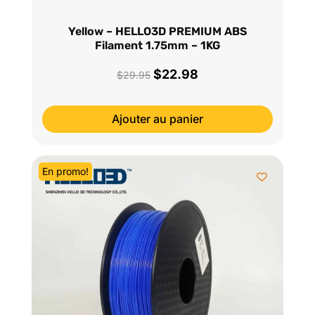
Yellow – HELLO3D PREMIUM ABS
Filament 1.75mm – 1KG
$
22.98
Le
Le
$
29.95
prix
prix
initial
actuel
Ajouter au panier
était :
est :
$29.95.
$22.98.
En promo!