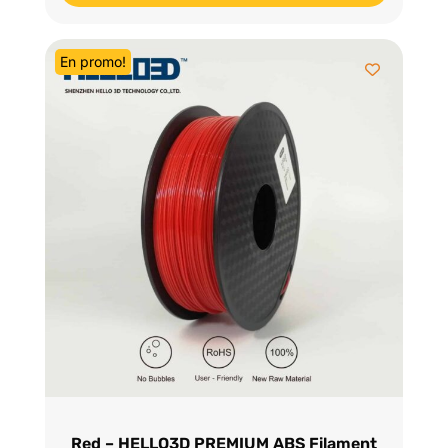
était :
est :
$29.95.
$22.98.
En promo!
Red – HELLO3D PREMIUM ABS Filament