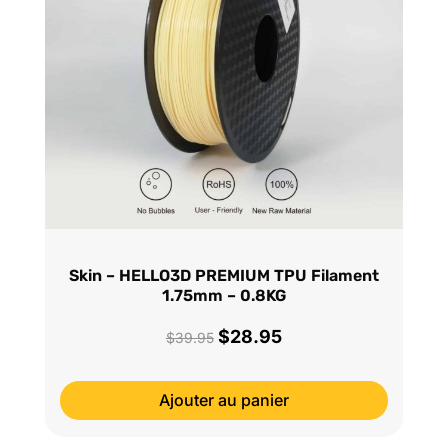
Skin – HELLO3D PREMIUM TPU Filament
1.75mm – 0.8KG
$
28.95
Le
Le
$
39.95
prix
prix
initial
actuel
Ajouter au panier
était :
est :
$39.95.
$28.95.