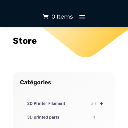
0 Items
Store
Catégories
+
3D Printer Filament
216
3D printed parts
11