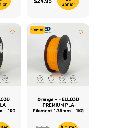
$
24.95
prix
Le
ier
panier
initial
prix
était :
actuel
$28.95.
est :
Vente!
$24.95.
LO3D
Orange – HELLO3D
LA
PREMIUM PLA
m – 1KG
Filament 1.75mm – 1KG
uter
Ajouter
Le
$
28.95