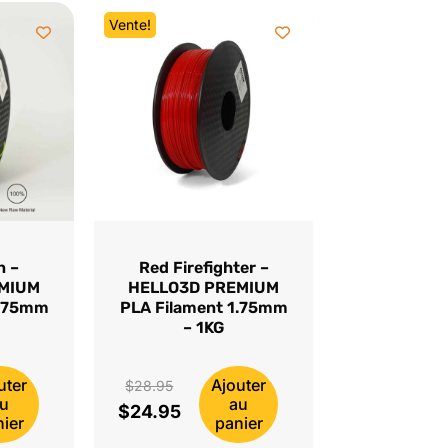
Vente!
n –
Red Firefighter –
EMIUM
HELLO3D PREMIUM
1.75mm
PLA Filament 1.75mm
– 1KG
uter
Ajouter
Le
$
28.95
u
au
$
24.95
prix
Le
ier
panier
initial
prix