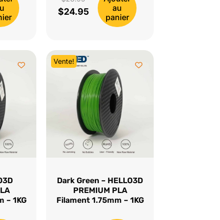
u
au
$
24.95
prix
Le
ier
panier
initial
prix
était :
actuel
$28.95.
est :
Vente!
$24.95.
LO3D
Dark Green – HELLO3D
LA
PREMIUM PLA
m – 1KG
Filament 1.75mm – 1KG