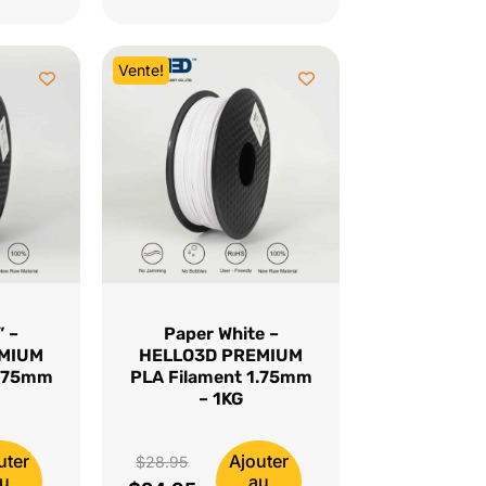
était :
actuel
$28.95.
est :
Vente!
$24.95.
” –
Paper White –
EMIUM
HELLO3D PREMIUM
1.75mm
PLA Filament 1.75mm
– 1KG
uter
Ajouter
Le
$
28.95
u
au