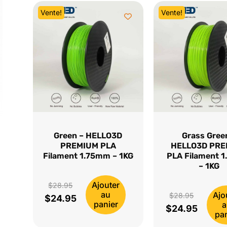
Vente!
Vente!
Green – HELLO3D
Grass Gree
PREMIUM PLA
HELLO3D PR
Filament 1.75mm – 1KG
PLA Filament 
– 1KG
Ajouter
Le
$
28.95
au
Ajo
Le
$
28.95
$
24.95
prix
Le
panier
a
$
24.95
prix
Le
initial
prix
pan
initial
prix
était :
actuel