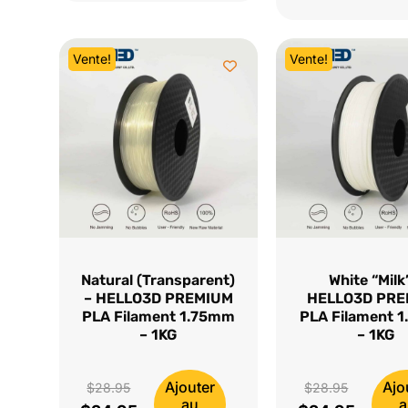
était :
actuel
$28.95.
est :
$28.95.
est :
$24.95.
Vente!
Vente!
$24.95.
Natural (Transparent)
White “Milk
– HELLO3D PREMIUM
HELLO3D PR
PLA Filament 1.75mm
PLA Filament 
– 1KG
– 1KG
Ajouter
Ajo
Le
Le
$
28.95
$
28.95
au
a