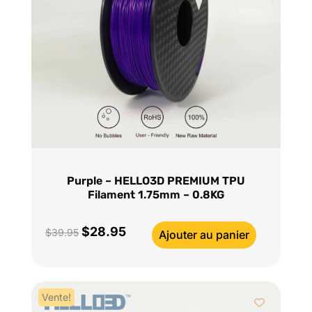
Purple – HELLO3D PREMIUM TPU
Filament 1.75mm – 0.8KG
$
28.95
Le
Le
$
39.95
Ajouter au panier
prix
prix
initial
actuel
était :
est :
Vente!
$39.95.
$28.95.