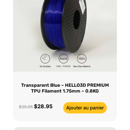
Transparent Blue – HELLO3D PREMIUM
TPU Filament 1.75mm – 0.8KG
$
28.95
Le
Le
$
39.95
Ajouter au panier
prix
prix
initial
actuel
était :
est :