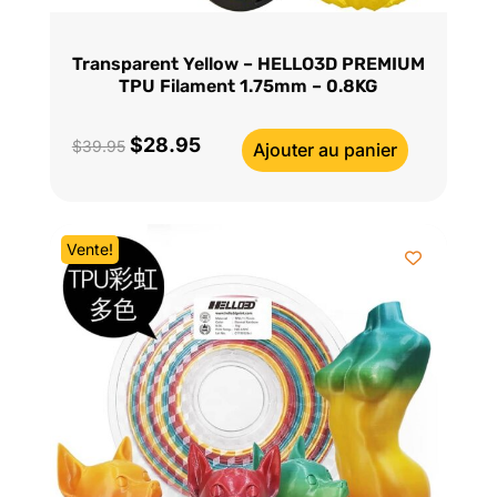
Transparent Yellow – HELLO3D PREMIUM
TPU Filament 1.75mm – 0.8KG
$
28.95
Le
Le
$
39.95
Ajouter au panier
prix
prix
initial
actuel
était :
est :
Vente!
$39.95.
$28.95.