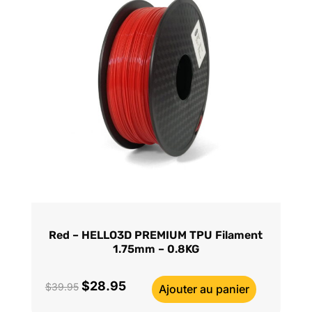
Red – HELLO3D PREMIUM TPU Filament
1.75mm – 0.8KG
$
28.95
Le
Le
$
39.95
Ajouter au panier
prix
prix