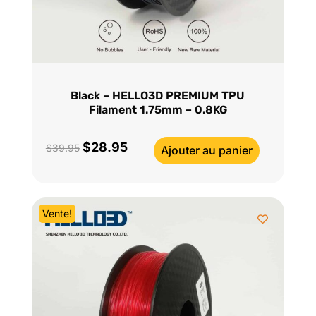
Black – HELLO3D PREMIUM TPU
Filament 1.75mm – 0.8KG
$
28.95
Le
Le
$
39.95
Ajouter au panier
prix
prix
initial
actuel
était :
est :
Vente!
$39.95.
$28.95.