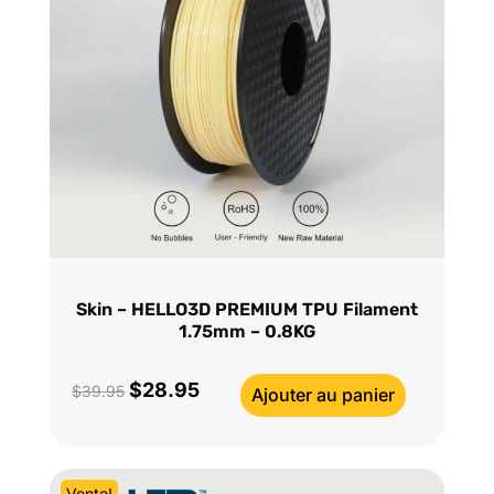
Skin – HELLO3D PREMIUM TPU Filament
1.75mm – 0.8KG
$
28.95
Le
Le
$
39.95
Ajouter au panier
prix
prix
initial
actuel
était :
est :
Vente!