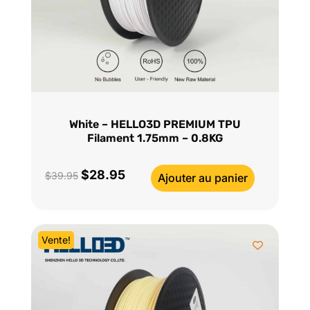
White – HELLO3D PREMIUM TPU
Filament 1.75mm – 0.8KG
$
28.95
Le
Le
$
39.95
Ajouter au panier
prix
prix
initial
actuel
était :
est :
Vente!
$39.95.
$28.95.