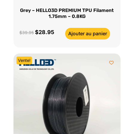
Grey – HELLO3D PREMIUM TPU Filament
1.75mm – 0.8KG
$
28.95
Le
Le
$
39.95
Ajouter au panier
prix
prix
initial
actuel
était :
est :
Vente!
$39.95.
$28.95.