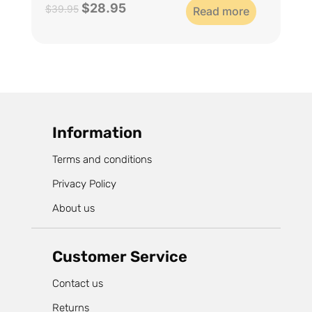
$
28.95
Le
Le
$
39.95
Read more
prix
prix
initial
actuel
était :
est :
$39.95.
$28.95.
Information
Terms and conditions
Privacy Policy
About us
Customer Service
Contact us
Returns