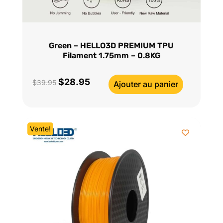
Green – HELLO3D PREMIUM TPU
Filament 1.75mm – 0.8KG
$
28.95
Le
Le
$
39.95
Ajouter au panier
prix
prix
initial
actuel
était :
est :
Vente!
$39.95.
$28.95.