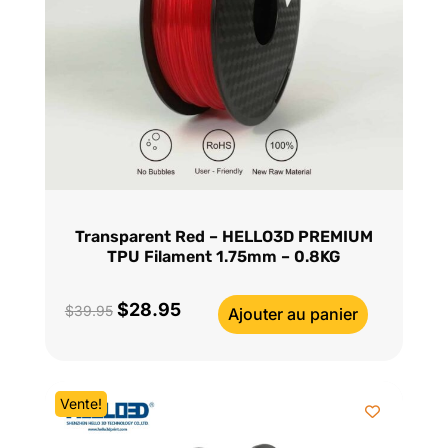
Transparent Red – HELLO3D PREMIUM
TPU Filament 1.75mm – 0.8KG
$
28.95
Le
Le
$
39.95
Ajouter au panier
prix
prix
initial
actuel
était :
est :
Vente!
$39.95.
$28.95.