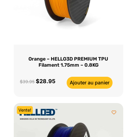
Orange – HELLO3D PREMIUM TPU
Filament 1.75mm – 0.8KG
$
28.95
Le
Le
$
39.95
Ajouter au panier
prix
prix
initial
actuel
était :
est :
Vente!
$39.95.
$28.95.