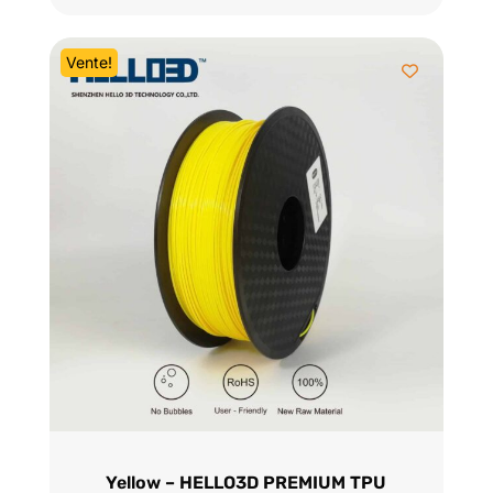
initial
actuel
était :
est :
Vente!
$39.95.
$28.95.
Yellow – HELLO3D PREMIUM TPU