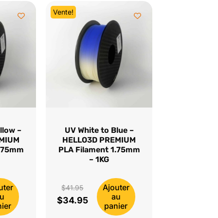
Vente!
llow –
UV White to Blue –
EMIUM
HELLO3D PREMIUM
1.75mm
PLA Filament 1.75mm
– 1KG
uter
Ajouter
Le
$
41.95
u
au
$
34.95
prix
Le
ier
panier
initial
prix