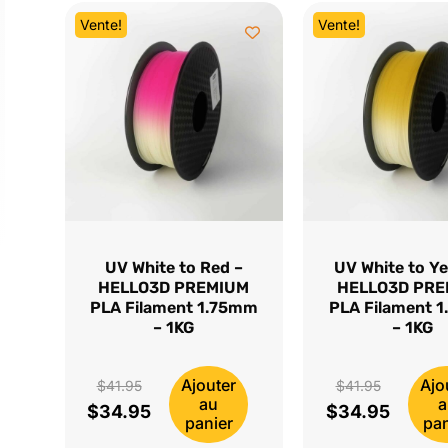
Vente!
Vente!
UV White to Red –
UV White to Ye
HELLO3D PREMIUM
HELLO3D PR
PLA Filament 1.75mm
PLA Filament 
– 1KG
– 1KG
Ajouter
Ajo
Le
Le
$
41.95
$
41.95
au
a
$
34.95
$
34.95
prix
Le
prix
Le
panier
pan
initial
prix
initial
prix