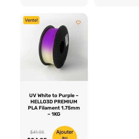
était :
actuel
était :
actuel
$41.95.
est :
$41.95.
est :
Vente!
$34.95.
$34.95.
UV White to Purple –
HELLO3D PREMIUM
PLA Filament 1.75mm
– 1KG
Ajouter
Le
$
41.95
au