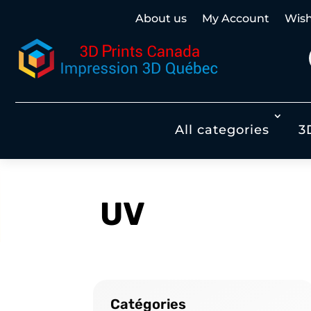
About us
My Account
Wish 
All categories
3
UV
Catégories