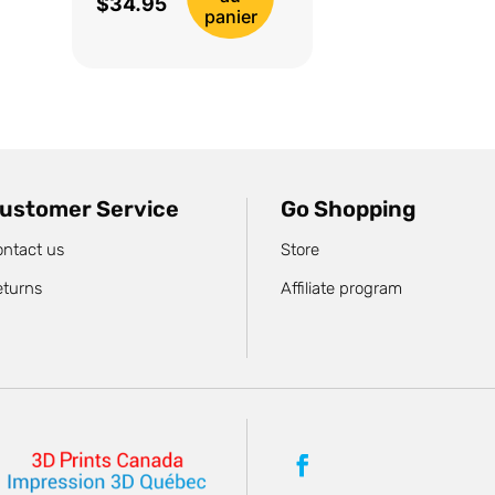
$
34.95
prix
Le
panier
initial
prix
était :
actuel
$41.95.
est :
$34.95.
ustomer Service
Go Shopping
ntact us
Store
eturns
Affiliate program