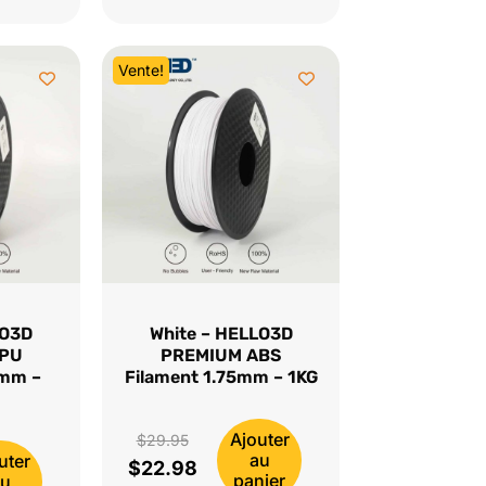
était :
actuel
$39.95.
est :
Vente!
$28.95.
LO3D
White – HELLO3D
TPU
PREMIUM ABS
5mm –
Filament 1.75mm – 1KG
Ajouter
Le
$
29.95
au
uter
$
22.98
prix
Le
panier
au