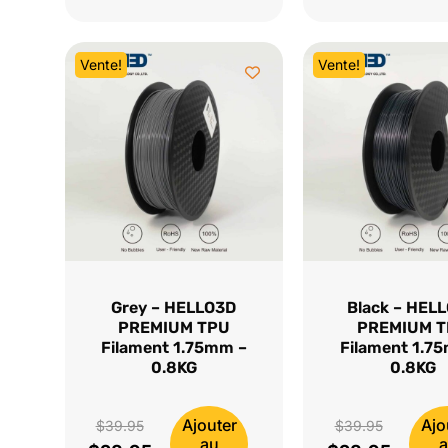
était :
actuel
était :
actuel
$39.95.
est :
$39.95.
est :
Vente!
Vente!
$28.95.
$28.95.
Grey – HELLO3D
Black – HEL
PREMIUM TPU
PREMIUM 
Filament 1.75mm –
Filament 1.7
0.8KG
0.8KG
Ajouter
Ajo
Le
Le
$
39.95
$
39.95
au