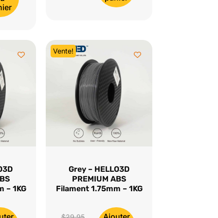
initial
prix
nier
était :
actuel
$29.95.
est :
$22.98.
Vente!
LO3D
Grey – HELLO3D
ABS
PREMIUM ABS
m – 1KG
Filament 1.75mm – 1KG
uter
Ajouter
Le
$
29.95