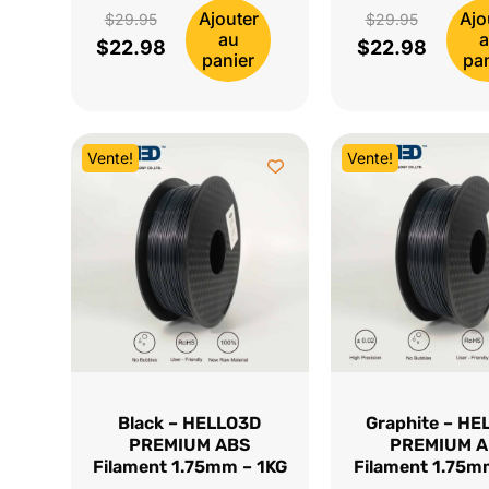
Ajouter
Ajo
Le
Le
$
29.95
$
29.95
au
$
22.98
$
22.98
prix
Le
prix
Le
panier
pa
initial
prix
initial
prix
était :
actuel
était :
actuel
$29.95.
est :
$29.95.
est :
Vente!
Vente!
$22.98.
$22.98.
Black – HELLO3D
Graphite – HE
PREMIUM ABS
PREMIUM 
Filament 1.75mm – 1KG
Filament 1.75m