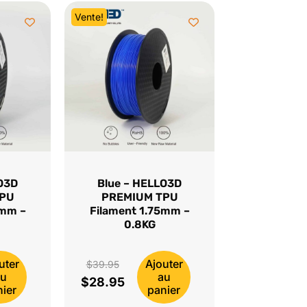
Vente!
O3D
Blue – HELLO3D
TPU
PREMIUM TPU
5mm –
Filament 1.75mm –
0.8KG
uter
Ajouter
Le
$
39.95
au
au
$
28.95
prix
Le
nier
panier
initial
prix