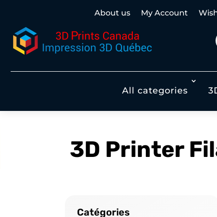
About us
My Account
Wish 
All categories
3
3D Printer F
Catégories