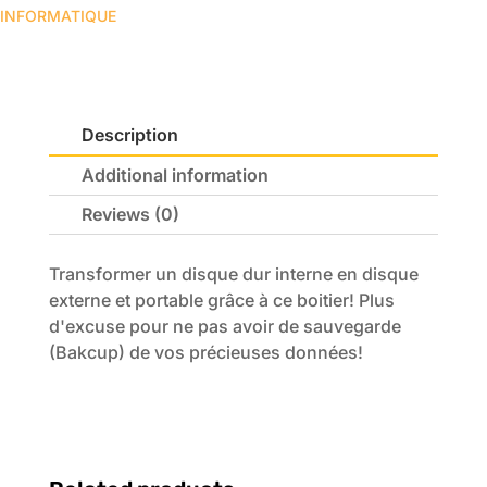
dur
INFORMATIQUE
ou
SSD
2.5"
USB
Description
2.0
quantity
Additional information
Reviews (0)
Transformer un disque dur interne en disque
externe et portable grâce à ce boitier! Plus
d'excuse pour ne pas avoir de sauvegarde
(Bakcup) de vos précieuses données!