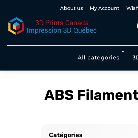
About us
My Account
Wish 
All categories
3
ABS Filamen
Catégories