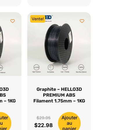
était :
actuel
$29.95.
est :
Vente!
$22.98.
LO3D
Graphite – HELLO3D
ABS
PREMIUM ABS
m – 1KG
Filament 1.75mm – 1KG
uter
Ajouter
Le
$
29.95
au
au
$
22.98
prix
Le
nier
panier