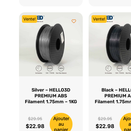
était :
actuel
était :
actuel
$29.95.
est :
$29.95.
est :
Vente!
Vente!
$22.98.
$22.98.
Silver – HELLO3D
Black – HEL
PREMIUM ABS
PREMIUM 
Filament 1.75mm – 1KG
Filament 1.75m
Ajouter
Ajo
Le
Le
$
29.95
$
29.95
au
$
22.98
$
22.98
prix
Le
prix
Le
panier
pa