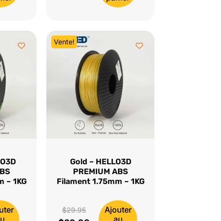
initial
prix
était :
actuel
$29.95.
est :
Vente!
$22.98.
LO3D
Gold – HELLO3D
ABS
PREMIUM ABS
m – 1KG
Filament 1.75mm – 1KG
uter
Ajouter
Le
$
29.95
au
au