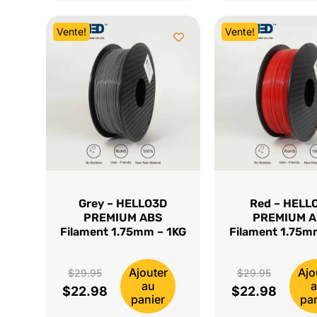
$29.95.
est :
$29.95.
est :
Vente!
Vente!
$22.98.
$22.98.
Grey – HELLO3D
Red – HELL
PREMIUM ABS
PREMIUM 
Filament 1.75mm – 1KG
Filament 1.75m
Ajouter
Ajo
Le
Le
$
29.95
$
29.95
au
$
22.98
$
22.98
prix
Le
prix
Le
panier
pa
initial
prix
initial
prix