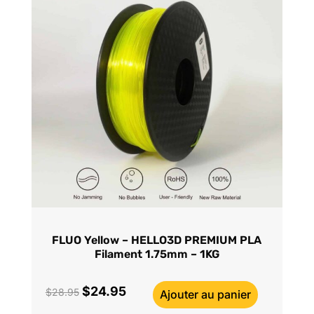
FLUO Yellow – HELLO3D PREMIUM PLA
Filament 1.75mm – 1KG
$
24.95
Le
Le
$
28.95
Ajouter au panier
prix
prix