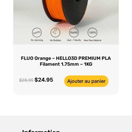
FLUO Orange – HELLO3D PREMIUM PLA
Filament 1.75mm – 1KG
$
24.95
Le
Le
$
28.95
Ajouter au panier
prix
prix
initial
actuel
était :
est :
$28.95.
$24.95.