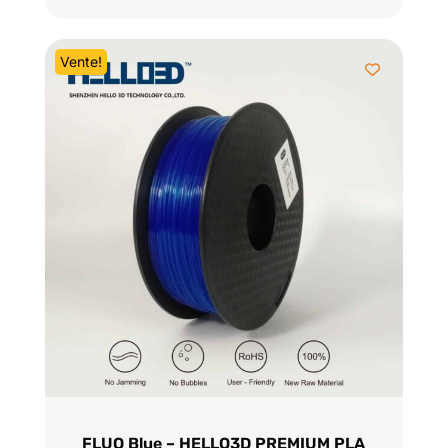
initial
actuel
était :
est :
Vente!
$28.95.
$24.95.
FLUO Blue – HELLO3D PREMIUM PLA