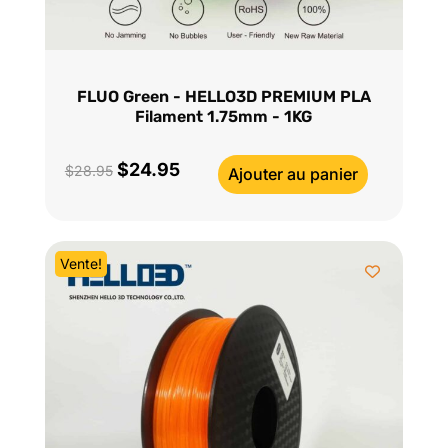
FLUO Green - HELLO3D PREMIUM PLA
Filament 1.75mm - 1KG
$
24.95
Le
Le
$
28.95
Ajouter au panier
prix
prix
initial
actuel
était :
est :
Vente!
$28.95.
$24.95.