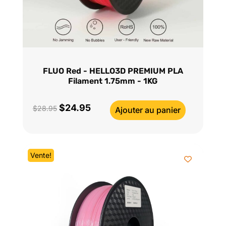
FLUO Red - HELLO3D PREMIUM PLA
Filament 1.75mm - 1KG
$
24.95
Le
Le
$
28.95
Ajouter au panier
prix
prix
initial
actuel
était :
est :
Vente!
$28.95.
$24.95.