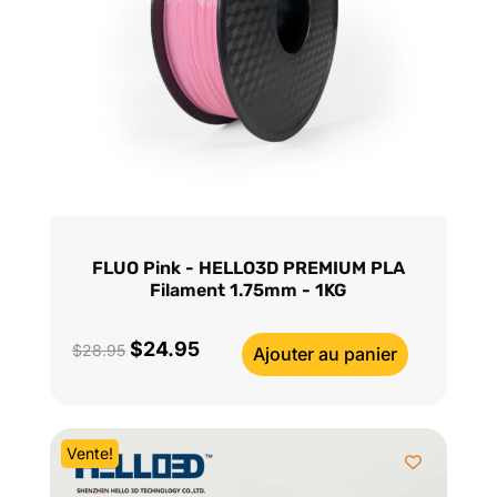
FLUO Pink - HELLO3D PREMIUM PLA
Filament 1.75mm - 1KG
$
24.95
Le
Le
$
28.95
Ajouter au panier
prix
prix
initial
actuel
était :
est :
Vente!
$28.95.
$24.95.