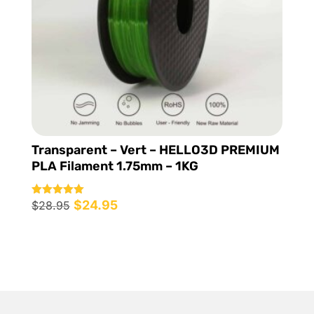
Transparent – Vert – HELLO3D PREMIUM
PLA Filament 1.75mm – 1KG
Le
$
24.95
Le
Note
$
28.95
5.00
prix
prix
sur 5
initial
actuel
était :
est :
$28.95.
$24.95.