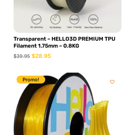
Transparent – HELLO3D PREMIUM TPU
Filament 1.75mm – 0.8KG
Le
$
28.95
Le
$
39.95
prix
prix
initial
actuel
était :
est :
Promo!
$39.95.
$28.95.