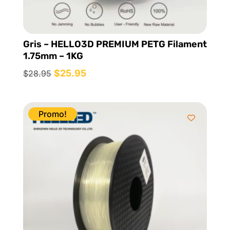
Gris – HELLO3D PREMIUM PETG Filament
1.75mm – 1KG
Le
$
25.95
Le
$
28.95
prix
prix
initial
actuel
était :
est :
Promo!
$28.95.
$25.95.