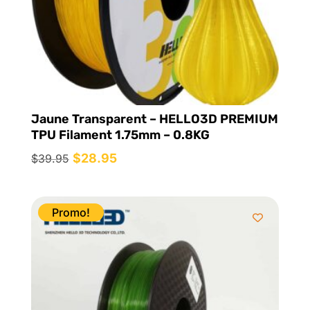
Jaune Transparent – HELLO3D PREMIUM
TPU Filament 1.75mm – 0.8KG
Le
$
28.95
Le
$
39.95
prix
prix
initial
actuel
était :
est :
Promo!
$39.95.
$28.95.