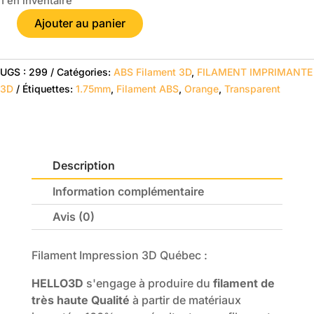
1 en inventaire
était :
est :
$29.95.
$22.98.
Ajouter au panier
quantité
de
Transparent
UGS :
299
Catégories:
ABS Filament 3D
,
FILAMENT IMPRIMANTE
Orange
3D
Étiquettes:
1.75mm
,
Filament ABS
,
Orange
,
Transparent
-
HELLO3D
PREMIUM
ABS
Description
Filament
1.75mm
Information complémentaire
-
1KG
Avis (0)
Filament Impression 3D Québec :
HELLO3D
s'engage à produire du
filament de
très haute Qualité
à partir de matériaux