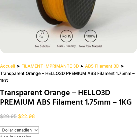
Accueil
➤
FILAMENT IMPRIMANTE 3D
➤
ABS Filament 3D
➤
Transparent Orange – HELLO3D PREMIUM ABS Filament 1.75mm –
1KG
Transparent Orange – HELLO3D
PREMIUM ABS Filament 1.75mm – 1KG
Le
Le
$
29.95
$
22.98
prix
prix
initial
actuel