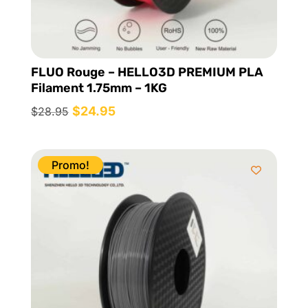
FLUO Rouge – HELLO3D PREMIUM PLA
Filament 1.75mm – 1KG
Le
$
24.95
Le
$
28.95
prix
prix
initial
actuel
était :
est :
Promo!
$28.95.
$24.95.