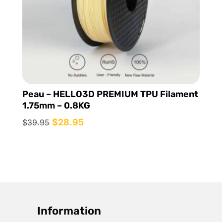
Peau – HELLO3D PREMIUM TPU Filament
1.75mm – 0.8KG
Le
$
28.95
Le
$
39.95
prix
prix
initial
actuel
était :
est :
$39.95.
$28.95.
Information