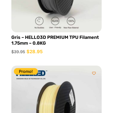
Gris – HELLO3D PREMIUM TPU Filament
1.75mm – 0.8KG
Le
$
28.95
Le
$
39.95
prix
prix
initial
actuel
était :
est :
Promo!
$39.95.
$28.95.