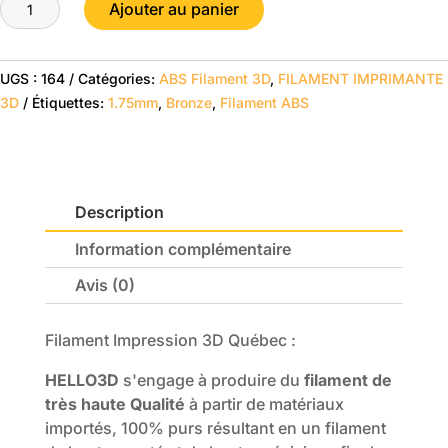
quantité
$29.95.
$22.98.
Ajouter au panier
de
Bronze
-
UGS :
164
Catégories:
ABS Filament 3D
,
FILAMENT IMPRIMANTE
HELLO3D
3D
Étiquettes:
1.75mm
,
Bronze
,
Filament ABS
PREMIUM
ABS
Filament
1.75mm
Description
-
1KG
Information complémentaire
Avis (0)
Filament Impression 3D Québec :
HELLO3D
s'engage à produire du
filament de
très haute Qualité
à partir de matériaux
importés, 100% purs résultant en un filament