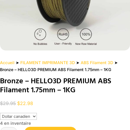
Accueil
➤
FILAMENT IMPRIMANTE 3D
➤
ABS Filament 3D
➤
Bronze – HELLO3D PREMIUM ABS Filament 1.75mm – 1KG
Bronze – HELLO3D PREMIUM ABS
Filament 1.75mm – 1KG
Le
Le
$
29.95
$
22.98
prix
prix
initial
actuel
4 en inventaire
était :
est :