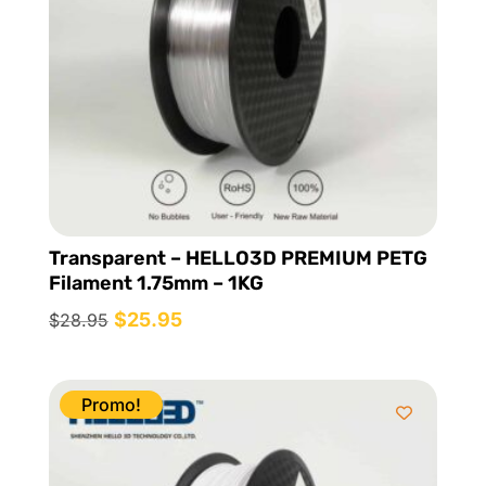
Transparent – HELLO3D PREMIUM PETG
Filament 1.75mm – 1KG
Le
$
25.95
Le
$
28.95
prix
prix
initial
actuel
était :
est :
Promo!
$28.95.
$25.95.