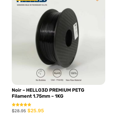
$39.95.
$28.95.
Noir – HELLO3D PREMIUM PETG
Filament 1.75mm – 1KG
Le
$
25.95
Le
Note
$
28.95
5.00