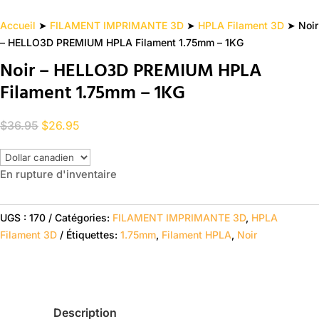
Accueil
➤
FILAMENT IMPRIMANTE 3D
➤
HPLA Filament 3D
➤ Noir
– HELLO3D PREMIUM HPLA Filament 1.75mm – 1KG
Noir – HELLO3D PREMIUM HPLA
Filament 1.75mm – 1KG
Le
Le
$
36.95
$
26.95
prix
prix
initial
actuel
En rupture d'inventaire
était :
est :
$36.95.
$26.95.
UGS :
170
Catégories:
FILAMENT IMPRIMANTE 3D
,
HPLA
Filament 3D
Étiquettes:
1.75mm
,
Filament HPLA
,
Noir
Description