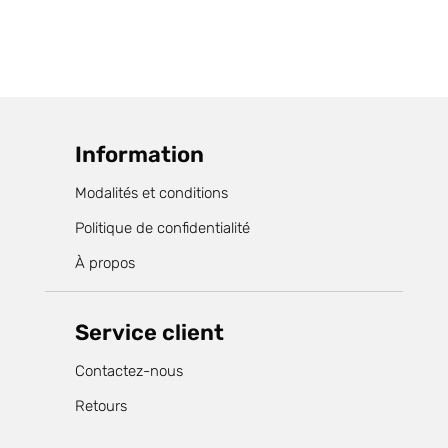
prix
prix
sur 5
initial
actuel
était :
est :
$28.95.
$25.95.
Information
Modalités et conditions
Politique de confidentialité
À propos
Service client
Contactez-nous
Retours