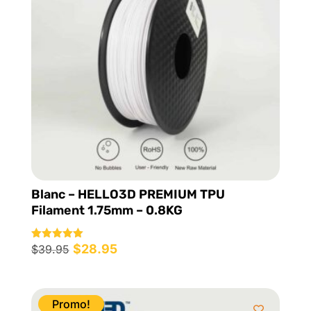
Blanc – HELLO3D PREMIUM TPU
Filament 1.75mm – 0.8KG
Le
$
28.95
Le
Note
$
39.95
5.00
prix
prix
sur 5
initial
actuel
était :
est :
Promo!