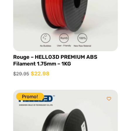
Rouge – HELLO3D PREMIUM ABS
Filament 1.75mm – 1KG
Le
$
22.98
Le
$
29.95
prix
prix
initial
actuel
était :
est :
Promo!
$29.95.
$22.98.