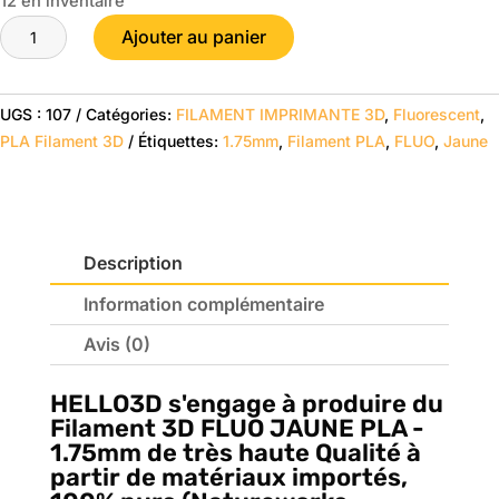
12 en inventaire
était :
est :
quantité
$28.95.
$24.95.
Ajouter au panier
de
FLUO
Jaune
UGS :
107
Catégories:
FILAMENT IMPRIMANTE 3D
,
Fluorescent
,
-
PLA Filament 3D
Étiquettes:
1.75mm
,
Filament PLA
,
FLUO
,
Jaune
HELLO3D
PREMIUM
PLA
Filament
Description
1.75mm
-
Information complémentaire
1KG
Avis (0)
HELLO3D
s'engage à produire du
Filament 3D FLUO JAUNE PLA -
1.75mm de très haute Qualité à
partir de matériaux importés,