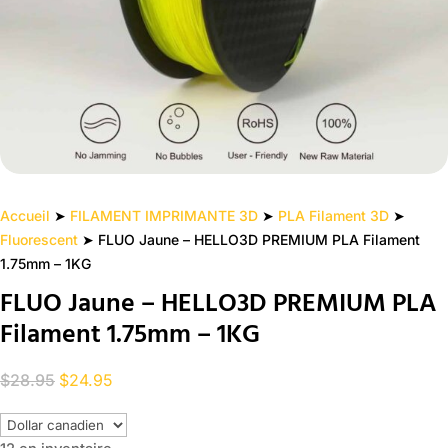
Accueil
➤
FILAMENT IMPRIMANTE 3D
➤
PLA Filament 3D
➤
Fluorescent
➤ FLUO Jaune – HELLO3D PREMIUM PLA Filament
1.75mm – 1KG
FLUO Jaune – HELLO3D PREMIUM PLA
Filament 1.75mm – 1KG
Le
Le
$
28.95
$
24.95
prix
prix
initial
actuel