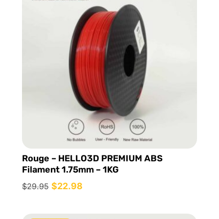
Rouge – HELLO3D PREMIUM ABS
Filament 1.75mm – 1KG
Le
$
22.98
Le
$
29.95
prix
prix
initial
actuel