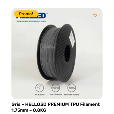
prix
prix
initial
actuel
était :
est :
Promo!
$29.95.
$22.98.
Gris – HELLO3D PREMIUM TPU Filament
1.75mm – 0.8KG