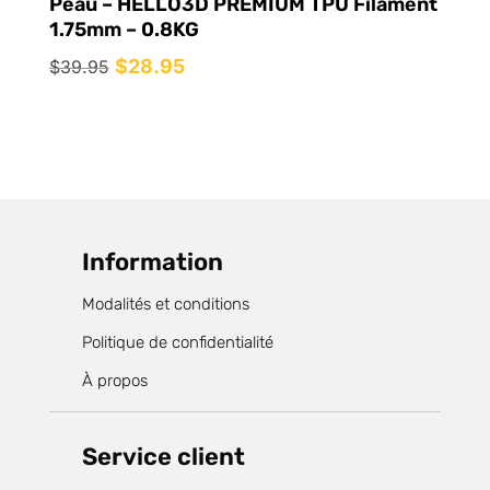
Peau – HELLO3D PREMIUM TPU Filament
1.75mm – 0.8KG
Le
$
28.95
Le
$
39.95
prix
prix
initial
actuel
était :
est :
$39.95.
$28.95.
Information
Modalités et conditions
Politique de confidentialité
À propos
Service client