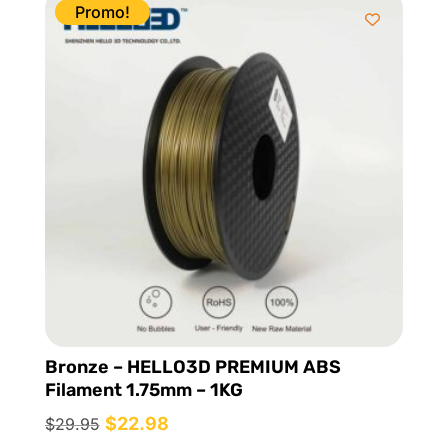
était :
est :
Promo!
$29.95.
$22.98.
Bronze – HELLO3D PREMIUM ABS
Filament 1.75mm – 1KG
Le
$
22.98
Le
$
29.95