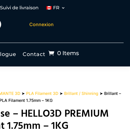
Suivi de livraison
FR
Connexion
0 Items
logue
Contact
IMANTE 3D
➤
PLA Filament 3D
➤
Brillant / Shinning
➤ Brillant –
LA Filament 1.75mm – 1KG
Rose – HELLO3D PREMIUM
t 1.75mm – 1KG