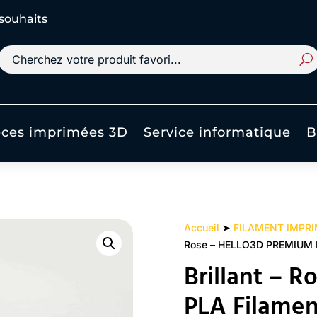
 souhaits
èces imprimées 3D
Service informatique
B
Accueil
➤
FILAMENT IMPR
Rose – HELLO3D PREMIUM P
Brillant – 
PLA Filamen