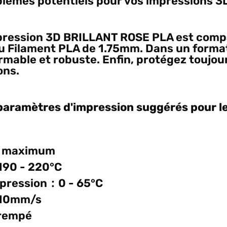
blèmes potentiels pour vos impressions 3D 
impression 3D BRILLANT ROSE PLA est compa
Filament PLA de 1.75mm. Dans un format p
mable et robuste. Enfin, protégez toujour
ons.
paramètres d'impression suggérés pour l
m maximum
190 - 220°C
mpression：0 - 65°C
110mm/s
rempé