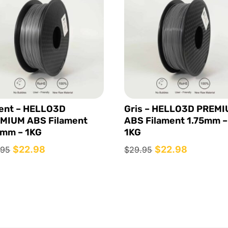
ent – HELLO3D
Gris – HELLO3D PREM
MIUM ABS Filament
ABS Filament 1.75mm –
5mm – 1KG
1KG
Le
$
22.98
Le
Le
$
22.98
Le
.95
$
29.95
prix
prix
prix
prix
initial
actuel
initial
actuel
était :
est :
était :
est :
$29.95.
$22.98.
$29.95.
$22.98.