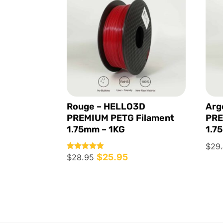
Rouge – HELLO3D
Arg
PREMIUM PETG Filament
PRE
1.75mm – 1KG
1.7
$
29
Le
$
25.95
Le
Note
$
28.95
5.00
prix
prix
sur 5
initial
actuel
était :
est :
$28.95.
$25.95.