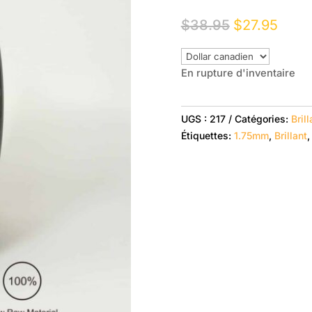
Le
Le
$
38.95
$
27.95
prix
prix
initial
actue
était :
est :
En rupture d'inventaire
$38.95.
$27.9
UGS :
217
Catégories:
Bril
Étiquettes:
1.75mm
,
Brillant