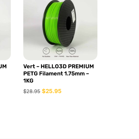
IUM
Vert – HELLO3D PREMIUM
PETG Filament 1.75mm –
1KG
Le
$
25.95
Le
$
28.95
prix
prix
initial
actuel
était :
est :
$28.95.
$25.95.