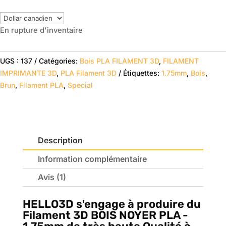
prix
prix
client
initial
actuel
En rupture d'inventaire
était :
est :
$44.99.
$29.95.
UGS :
137
Catégories:
Bois PLA FILAMENT 3D
,
FILAMENT
IMPRIMANTE 3D
,
PLA Filament 3D
Étiquettes:
1.75mm
,
Bois
,
Brun
,
Filament PLA
,
Special
Description
Information complémentaire
Avis (1)
HELLO3D
s'engage à produire du
Filament 3D BOIS NOYER PLA -