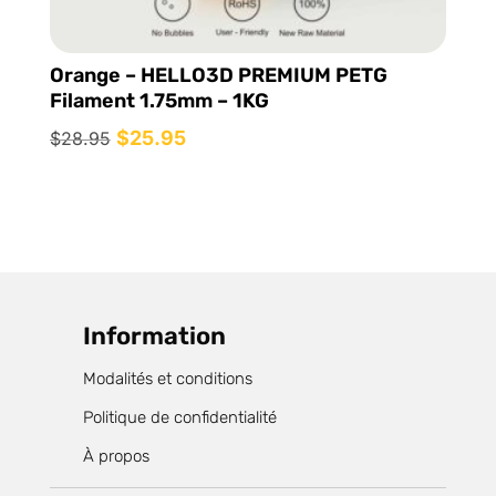
Orange – HELLO3D PREMIUM PETG
Filament 1.75mm – 1KG
Le
$
25.95
Le
$
28.95
prix
prix
initial
actuel
était :
est :
$28.95.
$25.95.
Information
Modalités et conditions
Politique de confidentialité
À propos