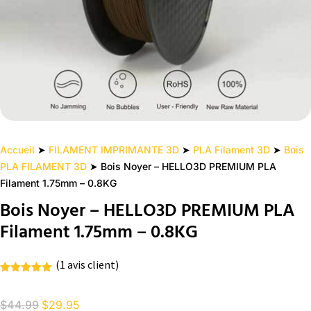
Accueil
➤
FILAMENT IMPRIMANTE 3D
➤
PLA Filament 3D
➤
Bois
PLA FILAMENT 3D
➤ Bois Noyer – HELLO3D PREMIUM PLA
Filament 1.75mm – 0.8KG
Bois Noyer – HELLO3D PREMIUM PLA
Filament 1.75mm – 0.8KG
(
1
avis client)
Noté
5.00
sur 5
basé sur
Le
Le
$
44.99
$
29.95
notation