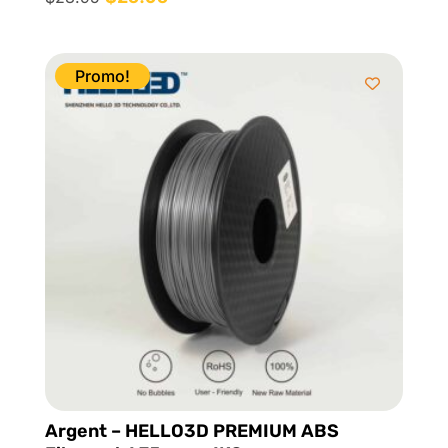
5.00
prix
prix
sur 5
initial
actuel
était :
est :
Promo!
$28.95.
$25.95.
Argent – HELLO3D PREMIUM ABS