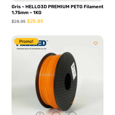
Gris – HELLO3D PREMIUM PETG Filament
1.75mm – 1KG
Le
$
25.95
Le
$
28.95
prix
prix
initial
actuel
était :
est :
Promo!
$28.95.
$25.95.