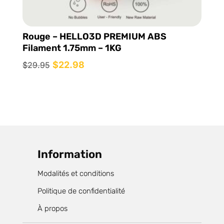
Rouge – HELLO3D PREMIUM ABS
Filament 1.75mm – 1KG
Le
$
22.98
Le
$
29.95
prix
prix
initial
actuel
était :
est :
$29.95.
$22.98.
Information
Modalités et conditions
Politique de confidentialité
À propos