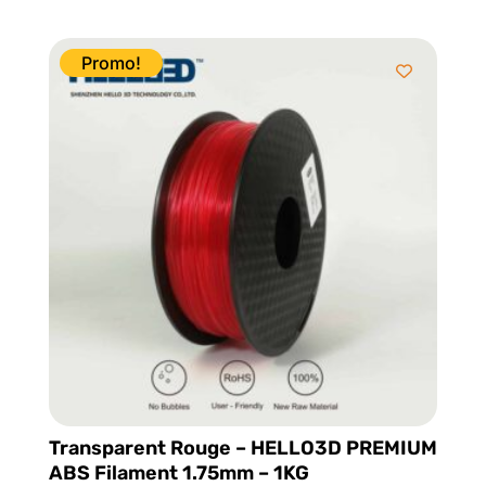
prix
prix
sur 5
initial
actuel
était :
est :
Promo!
$39.95.
$28.95.
Transparent Rouge – HELLO3D PREMIUM
ABS Filament 1.75mm – 1KG