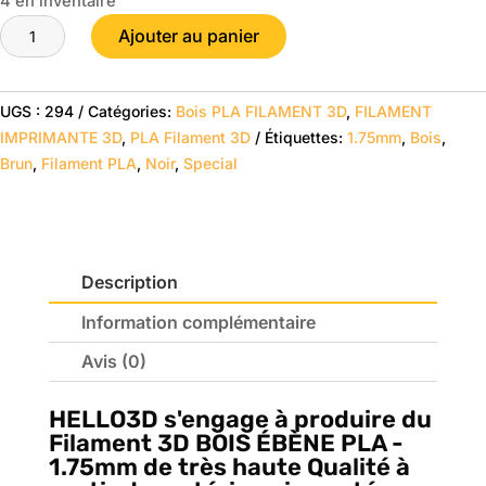
4 en inventaire
était :
est :
quantité
$44.99.
$29.95.
Ajouter au panier
de
Bois
Ébène
UGS :
294
Catégories:
Bois PLA FILAMENT 3D
,
FILAMENT
-
IMPRIMANTE 3D
,
PLA Filament 3D
Étiquettes:
1.75mm
,
Bois
,
HELLO3D
Brun
,
Filament PLA
,
Noir
,
Special
PREMIUM
PLA
Filament
1.75mm
Description
-
0.8KG
Information complémentaire
Avis (0)
HELLO3D
s'engage à produire du
Filament 3D BOIS ÉBÈNE PLA -
1.75mm de très haute Qualité à