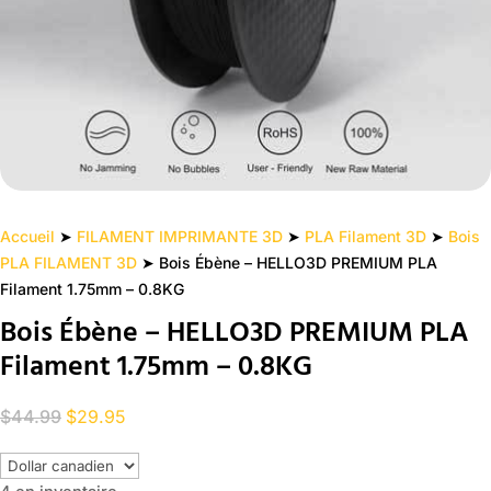
Accueil
➤
FILAMENT IMPRIMANTE 3D
➤
PLA Filament 3D
➤
Bois
PLA FILAMENT 3D
➤ Bois Ébène – HELLO3D PREMIUM PLA
Filament 1.75mm – 0.8KG
Bois Ébène – HELLO3D PREMIUM PLA
Filament 1.75mm – 0.8KG
Le
Le
$
44.99
$
29.95
prix
prix
initial
actuel