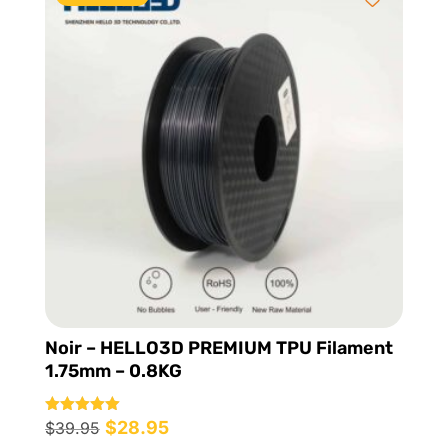
Noir – HELLO3D PREMIUM TPU Filament
1.75mm – 0.8KG
Le
$
28.95
Le
Note
$
39.95
5.00