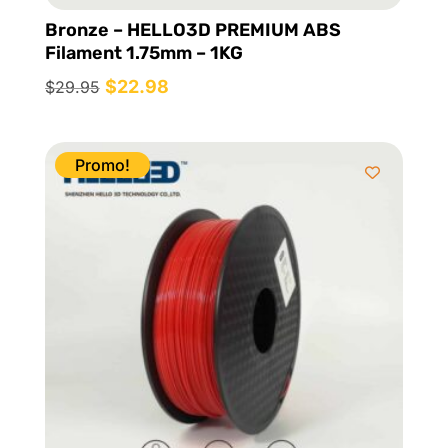
Bronze – HELLO3D PREMIUM ABS
Filament 1.75mm – 1KG
Le
$
22.98
Le
$
29.95
prix
prix
initial
actuel
était :
est :
Promo!
$29.95.
$22.98.