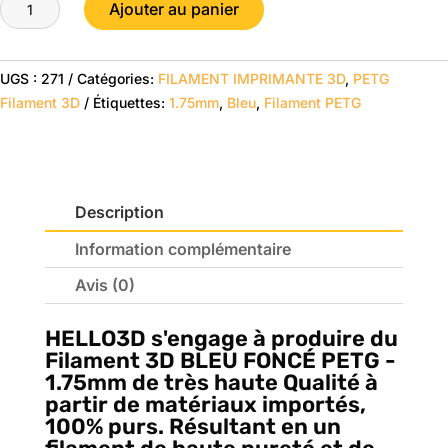
quantité
$28.95.
$25.95.
Ajouter au panier
de
Bleu
Foncé
UGS :
271
Catégories:
FILAMENT IMPRIMANTE 3D
,
PETG
-
Filament 3D
Étiquettes:
1.75mm
,
Bleu
,
Filament PETG
HELLO3D
PREMIUM
PETG
Filament
Description
1.75mm
-
Information complémentaire
1KG
Avis (0)
HELLO3D
s'engage à produire du
Filament 3D BLEU FONCÉ PETG -
1.75mm de très haute Qualité à
partir de matériaux importés,
100% purs. Résultant en un