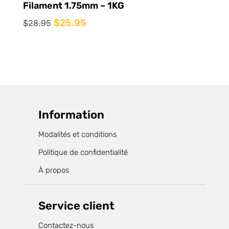
Filament 1.75mm – 1KG
Le
$
25.95
Le
$
28.95
prix
prix
initial
actuel
était :
est :
$28.95.
$25.95.
Information
Modalités et conditions
Politique de confidentialité
À propos
Service client
Contactez-nous