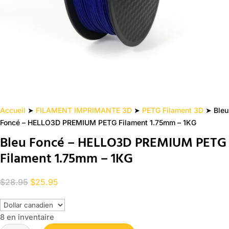
Accueil
➤
FILAMENT IMPRIMANTE 3D
➤
PETG Filament 3D
➤ Bleu
Foncé – HELLO3D PREMIUM PETG Filament 1.75mm – 1KG
Bleu Foncé – HELLO3D PREMIUM PETG
Filament 1.75mm – 1KG
Le
Le
$
28.95
$
25.95
prix
prix
initial
actuel
8 en inventaire
était :
est :