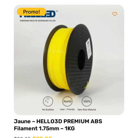
initial
actuel
était :
est :
Promo!
$34.95.
$24.95.
Jaune – HELLO3D PREMIUM ABS
Filament 1.75mm – 1KG