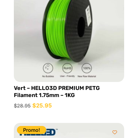
Vert – HELLO3D PREMIUM PETG
Filament 1.75mm – 1KG
Le
$
25.95
Le
$
28.95
prix
prix
initial
actuel
était :
est :
Promo!
$28.95.
$25.95.