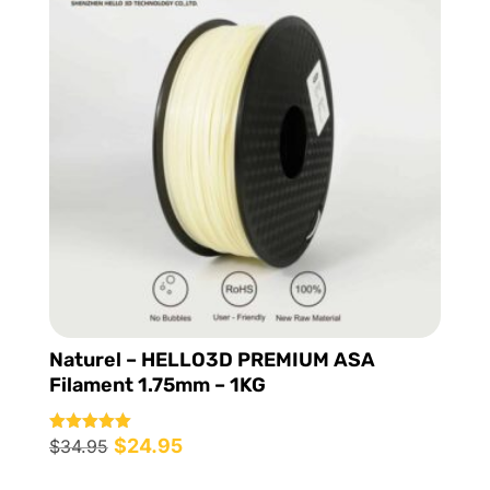
Naturel – HELLO3D PREMIUM ASA
Filament 1.75mm – 1KG
Le
$
24.95
Le
Note
$
34.95
5.00
prix
prix
sur 5