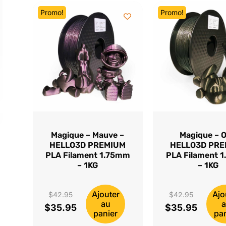
Promo!
Promo!
Magique – Mauve –
Magique – O
HELLO3D PREMIUM
HELLO3D PR
PLA Filament 1.75mm
PLA Filament 
– 1KG
– 1KG
Ajouter
Ajo
Le
Le
$
42.95
$
42.95
au
$
35.95
$
35.95
prix
Le
prix
Le
panier
pa
initial
prix
initial
prix