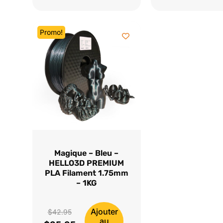
était :
actuel
était :
actuel
$42.95.
est :
$42.95.
est :
Promo!
$35.95.
$35.95.
Magique – Bleu –
HELLO3D PREMIUM
PLA Filament 1.75mm
– 1KG
Ajouter
Le
$
42.95
au