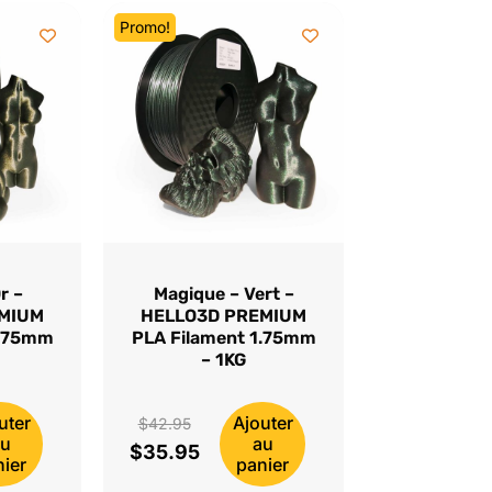
Promo!
r –
Magique – Vert –
EMIUM
HELLO3D PREMIUM
1.75mm
PLA Filament 1.75mm
– 1KG
uter
Ajouter
Le
$
42.95
au
au
$
35.95
prix
Le
nier
panier
initial
prix